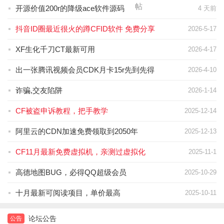
帖
开源价值200r的降级ace软件源码
4 天前
抖音ID圈最近很火的蹲CFID软件 免费分享
2026-5-17
XF生化千刀CT最新可用
2026-4-17
出一张腾讯视频会员CDK月卡15r先到先得
2026-4-10
诈骗,交友陷阱
2026-1-14
CF被盗申诉教程，把手教学
2025-12-14
阿里云的CDN加速免费领取到2050年
2025-12-13
CF11月最新免费虚拟机，亲测过虚拟化
2025-11-1
高德地图BUG，必得QQ超级会员
2025-10-29
十月最新可阅读项目，单价最高
2025-10-11
论坛公告
公告