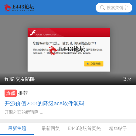
搜索关键字
3
诈骗,交友陷阱
/
9
热点
推荐
开源价值200r的降级ace软件源码
开源外面的所谓降 ...
最新主题
最新回复
E443论坛首页热
精华帖子