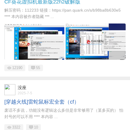
CF葵花虚拟机最新版22h2破解版
解压密码：112233 链接：https://pan.quark.cn/s/b98ba8b630e5
**** 本内容被作者隐藏 *** ...
12190
55
没座
2025-7-5
[穿越火线]雷蛇鼠标宏全套（cf）
废话不多说，功能没有逻辑这么多但是非常够用了（某多买的） 怕
封号的可以不用 **** 本内容 ...
3322
10