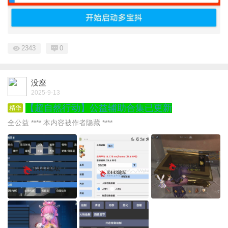
2343
0
没座
2025-9-13
【超自然行动】公益辅助合集已更新
精华
全公益 **** 本内容被作者隐藏 ****