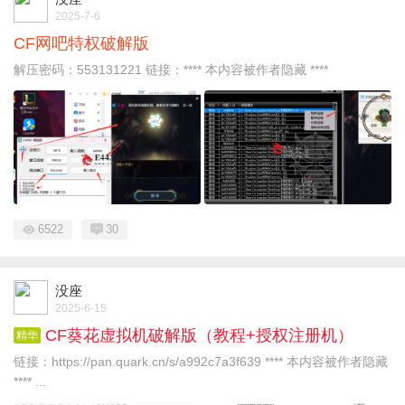
2025-7-6
CF网吧特权破解版
解压密码：553131221 链接：**** 本内容被作者隐藏 ****
6522
30
没座
2025-6-15
CF葵花虚拟机破解版（教程+授权注册机）
精华
链接：https://pan.quark.cn/s/a992c7a3f639 **** 本内容被作者隐藏
**** ...