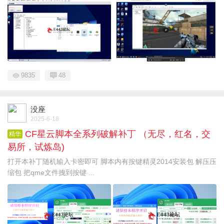
9835
48
没座
2025-6-18
CF星云脚本全系列破解补丁 （无尽，红名，交
精华
易所，试炼岛)
打开本补丁随机输入卡密即可 脚本内有按键精灵2014安装包 解压压
缩包 把qme文件拽到按键 ...