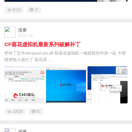
8723
37
没座
2025-7-6
CF葵花虚拟机最新系列破解补丁
把补丁文件winspool.drv.dll 和葵花虚拟机一键授权软件放一起 卡密
随便输入就行了 葵花虚 ...
10030
41
没座