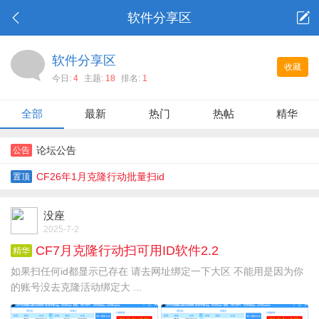
软件分享区
软件分享区
收藏
今日:
4
主题:
18
排名:
1
全部
最新
热门
热帖
精华
论坛公告
公告
CF26年1月克隆行动批量扫id
置顶
没座
2025-7-2
CF7月克隆行动扫可用ID软件2.2
精华
如果扫任何id都显示已存在 请去网址绑定一下大区 不能用是因为你
的账号没去克隆活动绑定大 ...