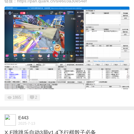
链接：https://pan.quark.cn/s/e603a30e54ef
1865
2
E443
2025-7-13
X.F跳跳乐自动3局v1.4飞行棋骰子必备