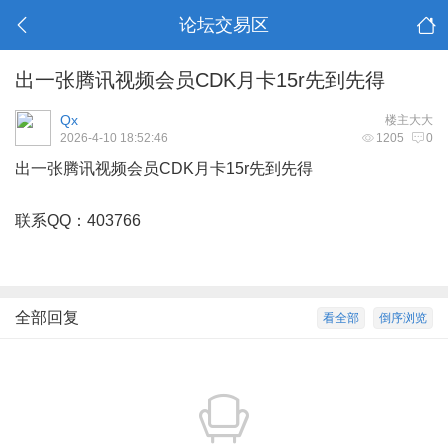
论坛交易区
出一张腾讯视频会员CDK月卡15r先到先得
Qx
楼主大大
2026-4-10 18:52:46
1205
0
出一张腾讯视频会员CDK月卡15r先到先得
联系QQ：403766
全部回复
看全部
倒序浏览